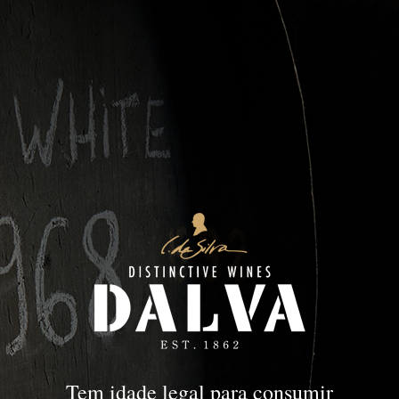
DOC Douro
DOURO
DOC Douro
Tem idade legal para consumir