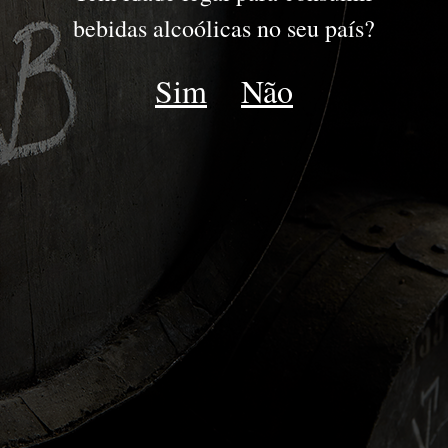
DOURO
bebidas alcoólicas no seu país?
DOC DOURO
Sim
Não
ESPUMANTE
LATE HARVEST
MOSCATEL
Voltar DOC Douro