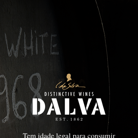
DOC Douro
DOURO
DOC Douro
Tem idade legal para consumir