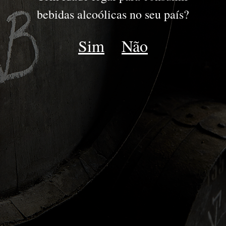
DOURO
bebidas alcoólicas no seu país?
DOC DOURO
Sim
Não
ESPUMANTE
LATE HARVEST
MOSCATEL
Voltar DOC Douro