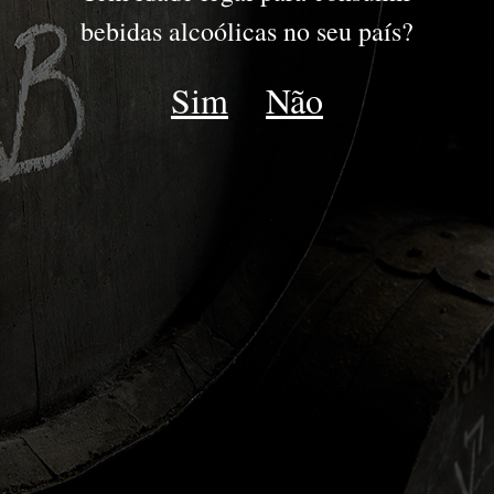
PORTO
bebidas alcoólicas no seu país?
JOVENS
Sim
Não
RESERVA
DRY WHITE
LATE BOTTLED VINTAGE
IDADES TAWNY | WHITE
COLHEITA
VINTAGE
GOLDEN WHITE