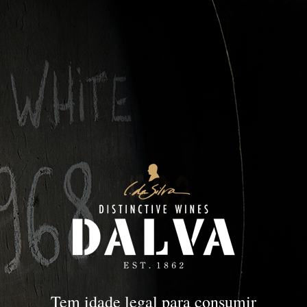
Dry White
PORTO
Dry White
Tem idade legal para consumir