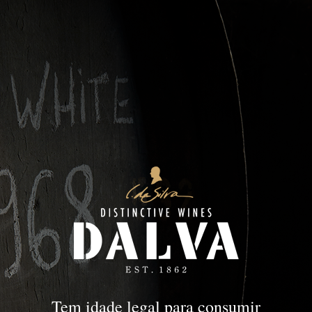
Idades Tawny | White
PORTO
Idades Tawny |
White
Tem idade legal para consumir