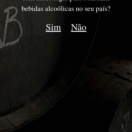
bebidas alcoólicas no seu país?
PORTO
Sim
Não
JOVENS
RESERVA
DRY WHITE
LATE BOTTLED VINTAGE
IDADES TAWNY | WHITE
COLHEITA
VINTAGE
GOLDEN WHITE