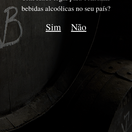
PORTO
bebidas alcoólicas no seu país?
JOVENS
Sim
Não
RESERVA
DRY WHITE
LATE BOTTLED VINTAGE
IDADES TAWNY | WHITE
COLHEITA
VINTAGE
GOLDEN WHITE