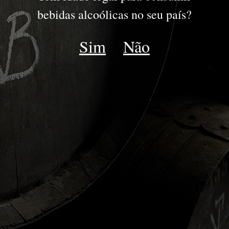
PORTO
bebidas alcoólicas no seu país?
JOVENS
Sim
Não
RESERVA
DRY WHITE
LATE BOTTLED VINTAGE
IDADES TAWNY | WHITE
COLHEITA
VINTAGE
GOLDEN WHITE